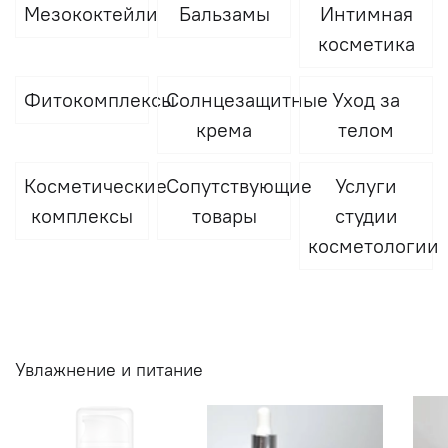
Мезококтейли
Бальзамы
Интимная
косметика
Фитокомплексы
Солнцезащитные
Уход за
крема
телом
Косметические
Сопутствующие
Услуги
комплексы
товары
студии
косметологии
Увлажнение и питание