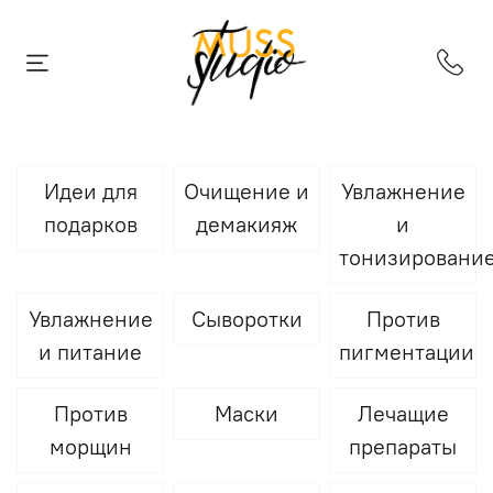
Идеи для
Очищение и
Увлажнение
подарков
демакияж
и
тонизировани
Увлажнение
Сыворотки
Против
и питание
пигментации
Против
Маски
Лечащие
морщин
препараты