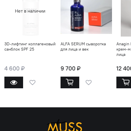
Нет в наличии
3D-лифтинг коллагеновый
ALFA SERUM сыворотка
Anagin 
санблок SPF 25
для лица и век
крем-м
лица
4 600 ₽
9 700 ₽
12 40